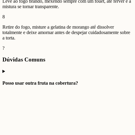
Leve ao fogo brando, mexendo sempre com um fouet, até ferver e a
mistura se tornar transparente.
8
Retire do fogo, misture a gelatina de morango até dissolver
totalmente e deixe amornar antes de despejar cuidadosamente sobre
a torta.
?
Dúvidas Comuns
Posso usar outra fruta na cobertura?