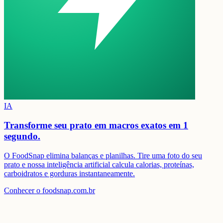
IA
Transforme seu prato em
macros exatos em 1
segundo.
O FoodSnap elimina balanças e planilhas. Tire uma foto do seu
prato e nossa inteligência artificial calcula calorias, proteínas,
carboidratos e gorduras instantaneamente.
Conhecer o foodsnap.com.br