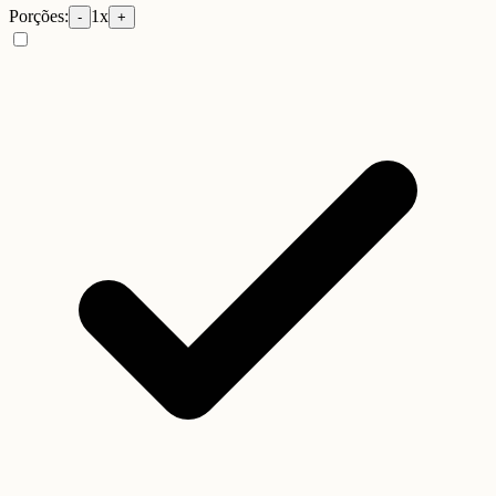
Porções:
1
x
-
+