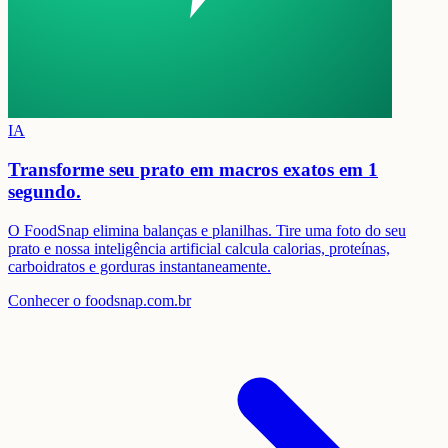
IA
Transforme seu prato em
macros exatos em 1
segundo.
O FoodSnap elimina balanças e planilhas. Tire uma foto do seu
prato e nossa inteligência artificial calcula calorias, proteínas,
carboidratos e gorduras instantaneamente.
Conhecer o foodsnap.com.br