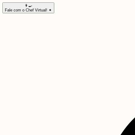
👨‍🍳
Fale com o Chef Virtual! ✦