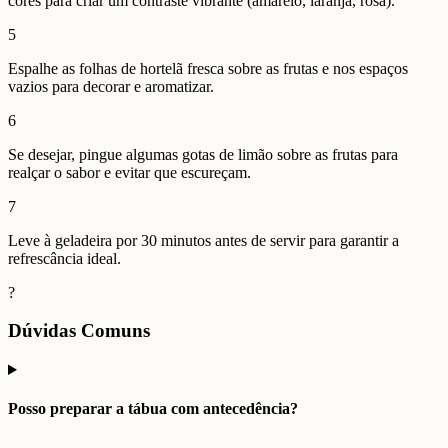
cores para criar um contraste vibrante (amarelo, laranja, rosa).
5
Espalhe as folhas de hortelã fresca sobre as frutas e nos espaços
vazios para decorar e aromatizar.
6
Se desejar, pingue algumas gotas de limão sobre as frutas para
realçar o sabor e evitar que escureçam.
7
Leve à geladeira por 30 minutos antes de servir para garantir a
refrescância ideal.
?
Dúvidas Comuns
Posso preparar a tábua com antecedência?