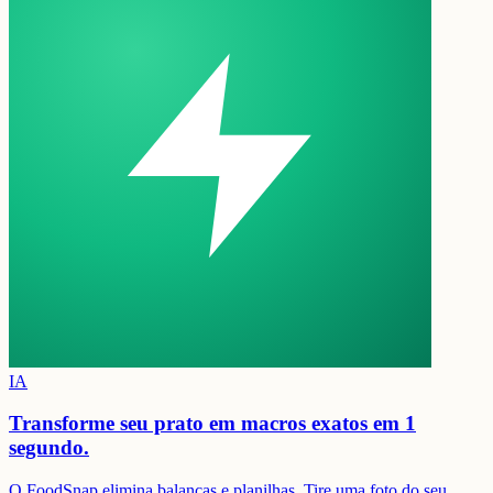
IA
Transforme seu prato em
macros exatos em 1
segundo.
O FoodSnap elimina balanças e planilhas. Tire uma foto do seu