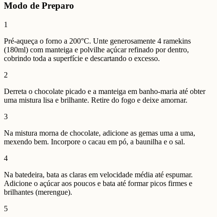
Modo de Preparo
1
Pré-aqueça o forno a 200°C. Unte generosamente 4 ramekins
(180ml) com manteiga e polvilhe açúcar refinado por dentro,
cobrindo toda a superfície e descartando o excesso.
2
Derreta o chocolate picado e a manteiga em banho-maria até obter
uma mistura lisa e brilhante. Retire do fogo e deixe amornar.
3
Na mistura morna de chocolate, adicione as gemas uma a uma,
mexendo bem. Incorpore o cacau em pó, a baunilha e o sal.
4
Na batedeira, bata as claras em velocidade média até espumar.
Adicione o açúcar aos poucos e bata até formar picos firmes e
brilhantes (merengue).
5