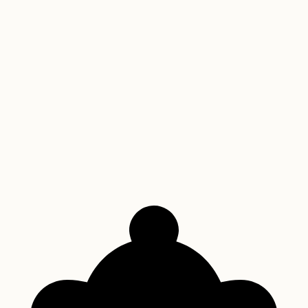
12
Receita de Torta Holandesa: O Segredo da
Sobremesa Irresistível
Descubra como fazer a autêntica Torta Holandesa, uma sobremesa
brasileira icônica que combina a crocância do biscoito, a leveza do
creme de baunilha e a sofisticação da ganache de chocolate.