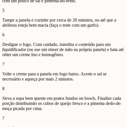
com um pouco de sal e pimenta-do-reino.
5
Tampe a panela e cozinhe por cerca de 20 minutos, ou até que a
abóbora esteja bem macia (faça o teste com um garfo).
6
Desligue o fogo. Com cuidado, transfira o conteúdo para um
liquidificador (ou use um mixer de mão na própria panela) e bata até
obter um creme liso e homogêneo.
7
Volte o creme para a panela em fogo baixo. Acerte o sal se
necessário e aqueça por mais 2 minutos.
8
Sirva a sopa bem quente em pratos fundos ou bowls. Finalize cada
porção distribuindo os cubos de queijo fresco e a pimenta dedo-de-
moça picada por cima.
?