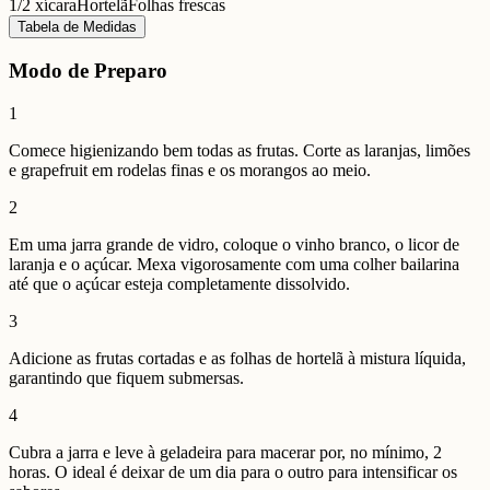
1/2 xícara
Hortelã
Folhas frescas
Tabela de Medidas
Modo de Preparo
1
Comece higienizando bem todas as frutas. Corte as laranjas, limões
e grapefruit em rodelas finas e os morangos ao meio.
2
Em uma jarra grande de vidro, coloque o vinho branco, o licor de
laranja e o açúcar. Mexa vigorosamente com uma colher bailarina
até que o açúcar esteja completamente dissolvido.
3
Adicione as frutas cortadas e as folhas de hortelã à mistura líquida,
garantindo que fiquem submersas.
4
Cubra a jarra e leve à geladeira para macerar por, no mínimo, 2
horas. O ideal é deixar de um dia para o outro para intensificar os