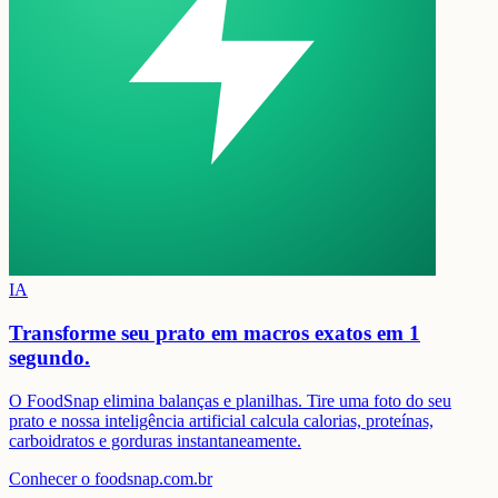
IA
Transforme seu prato em
macros exatos em 1
segundo.
O FoodSnap elimina balanças e planilhas. Tire uma foto do seu
prato e nossa inteligência artificial calcula calorias, proteínas,
carboidratos e gorduras instantaneamente.
Conhecer o foodsnap.com.br