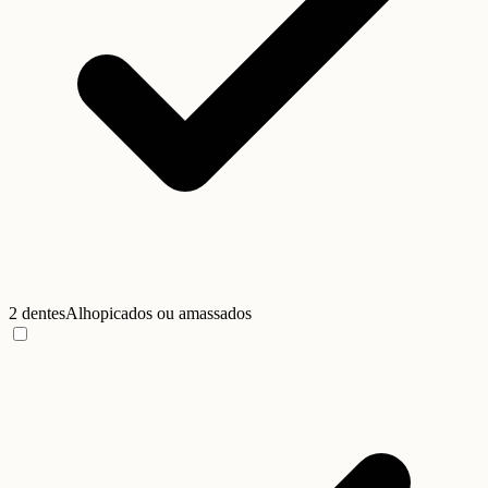
2 dentes
Alho
picados ou amassados