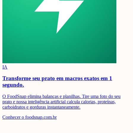
IA
Transforme seu prato em
macros exatos em 1
segundo.
O FoodSnap elimina balanças e planilhas. Tire uma foto do seu
prato e nossa inteligência artificial calcula calorias, proteínas,
carboidratos e gorduras instantaneamente.
Conhecer o foodsnap.com.br