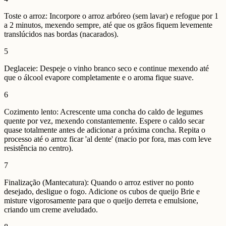
Toste o arroz: Incorpore o arroz arbóreo (sem lavar) e refogue por 1
a 2 minutos, mexendo sempre, até que os grãos fiquem levemente
translúcidos nas bordas (nacarados).
5
Deglaceie: Despeje o vinho branco seco e continue mexendo até
que o álcool evapore completamente e o aroma fique suave.
6
Cozimento lento: Acrescente uma concha do caldo de legumes
quente por vez, mexendo constantemente. Espere o caldo secar
quase totalmente antes de adicionar a próxima concha. Repita o
processo até o arroz ficar 'al dente' (macio por fora, mas com leve
resistência no centro).
7
Finalização (Mantecatura): Quando o arroz estiver no ponto
desejado, desligue o fogo. Adicione os cubos de queijo Brie e
misture vigorosamente para que o queijo derreta e emulsione,
criando um creme aveludado.