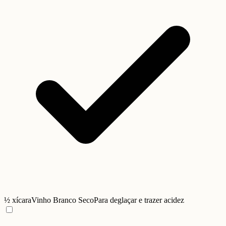
½ xícara
Vinho Branco Seco
Para deglaçar e trazer acidez