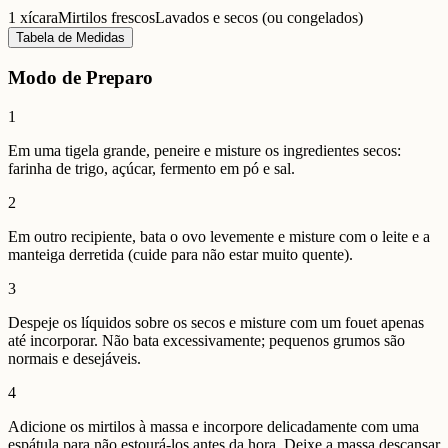
1 xícara
Mirtilos frescos
Lavados e secos (ou congelados)
Tabela de Medidas
Modo de Preparo
1
Em uma tigela grande, peneire e misture os ingredientes secos:
farinha de trigo, açúcar, fermento em pó e sal.
2
Em outro recipiente, bata o ovo levemente e misture com o leite e a
manteiga derretida (cuide para não estar muito quente).
3
Despeje os líquidos sobre os secos e misture com um fouet apenas
até incorporar. Não bata excessivamente; pequenos grumos são
normais e desejáveis.
4
Adicione os mirtilos à massa e incorpore delicadamente com uma
espátula para não estourá-los antes da hora. Deixe a massa descansar