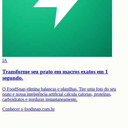
IA
Transforme seu prato em
macros exatos em 1
segundo.
O FoodSnap elimina balanças e planilhas. Tire uma foto do seu
prato e nossa inteligência artificial calcula calorias, proteínas,
carboidratos e gorduras instantaneamente.
Conhecer o foodsnap.com.br