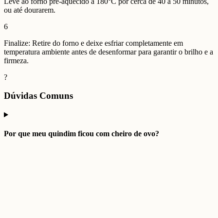
Leve ao forno pré-aquecido a 180°C por cerca de 40 a 50 minutos,
ou até dourarem.
6
Finalize: Retire do forno e deixe esfriar completamente em
temperatura ambiente antes de desenformar para garantir o brilho e a
firmeza.
?
Dúvidas Comuns
Por que meu quindim ficou com cheiro de ovo?