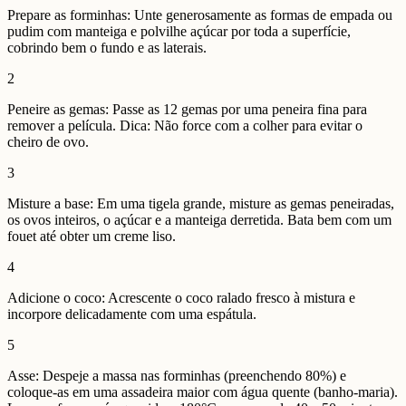
Prepare as forminhas: Unte generosamente as formas de empada ou
pudim com manteiga e polvilhe açúcar por toda a superfície,
cobrindo bem o fundo e as laterais.
2
Peneire as gemas: Passe as 12 gemas por uma peneira fina para
remover a película. Dica: Não force com a colher para evitar o
cheiro de ovo.
3
Misture a base: Em uma tigela grande, misture as gemas peneiradas,
os ovos inteiros, o açúcar e a manteiga derretida. Bata bem com um
fouet até obter um creme liso.
4
Adicione o coco: Acrescente o coco ralado fresco à mistura e
incorpore delicadamente com uma espátula.
5
Asse: Despeje a massa nas forminhas (preenchendo 80%) e
coloque-as em uma assadeira maior com água quente (banho-maria).