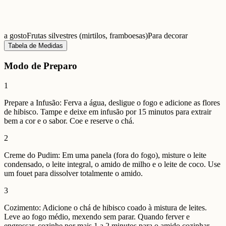
a gosto
Frutas silvestres (mirtilos, framboesas)
Para decorar
Tabela de Medidas
Modo de Preparo
1
Prepare a Infusão: Ferva a água, desligue o fogo e adicione as flores
de hibisco. Tampe e deixe em infusão por 15 minutos para extrair
bem a cor e o sabor. Coe e reserve o chá.
2
Creme do Pudim: Em uma panela (fora do fogo), misture o leite
condensado, o leite integral, o amido de milho e o leite de coco. Use
um fouet para dissolver totalmente o amido.
3
Cozimento: Adicione o chá de hibisco coado à mistura de leites.
Leve ao fogo médio, mexendo sem parar. Quando ferver e
engrossar, cozinhe por mais 1 a 2 minutos para o amido cozinhar