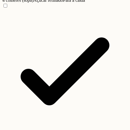
4 colheres (sopa)
Açúcar refinado
Para a calda