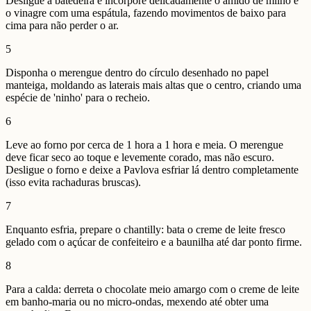
Desligue a batedeira e incorpore delicadamente o amido de milho e
o vinagre com uma espátula, fazendo movimentos de baixo para
cima para não perder o ar.
5
Disponha o merengue dentro do círculo desenhado no papel
manteiga, moldando as laterais mais altas que o centro, criando uma
espécie de 'ninho' para o recheio.
6
Leve ao forno por cerca de 1 hora a 1 hora e meia. O merengue
deve ficar seco ao toque e levemente corado, mas não escuro.
Desligue o forno e deixe a Pavlova esfriar lá dentro completamente
(isso evita rachaduras bruscas).
7
Enquanto esfria, prepare o chantilly: bata o creme de leite fresco
gelado com o açúcar de confeiteiro e a baunilha até dar ponto firme.
8
Para a calda: derreta o chocolate meio amargo com o creme de leite
em banho-maria ou no micro-ondas, mexendo até obter uma