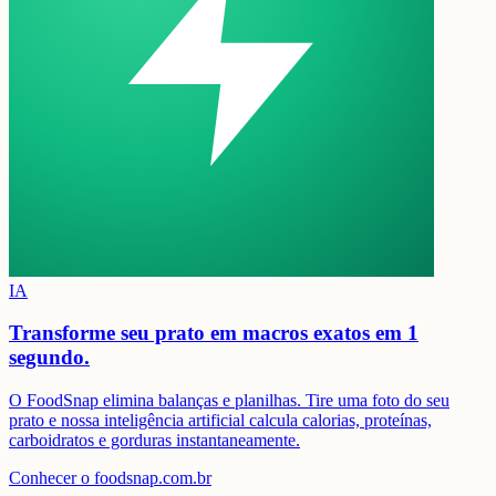
IA
Transforme seu prato em
macros exatos em 1
segundo.
O FoodSnap elimina balanças e planilhas. Tire uma foto do seu
prato e nossa inteligência artificial calcula calorias, proteínas,
carboidratos e gorduras instantaneamente.
Conhecer o foodsnap.com.br