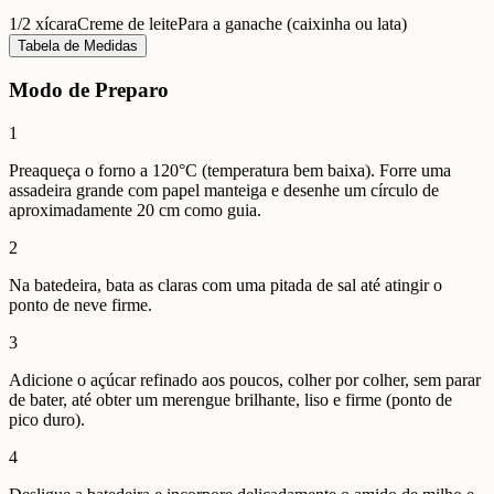
1/2 xícara
Creme de leite
Para a ganache (caixinha ou lata)
Tabela de Medidas
Modo de Preparo
1
Preaqueça o forno a 120°C (temperatura bem baixa). Forre uma
assadeira grande com papel manteiga e desenhe um círculo de
aproximadamente 20 cm como guia.
2
Na batedeira, bata as claras com uma pitada de sal até atingir o
ponto de neve firme.
3
Adicione o açúcar refinado aos poucos, colher por colher, sem parar
de bater, até obter um merengue brilhante, liso e firme (ponto de
pico duro).
4