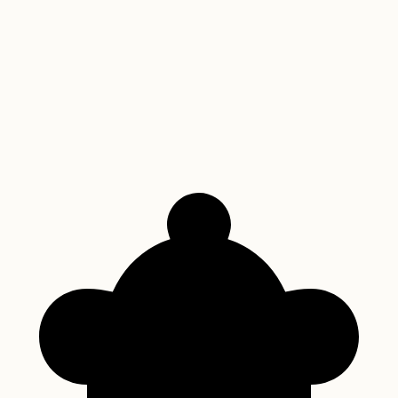
12
Receita de Torta Holandesa: O Segredo da
Sobremesa Irresistível
Descubra como fazer a autêntica Torta Holandesa, uma sobremesa
brasileira icônica que combina a crocância do biscoito, a leveza do
creme de baunilha e a sofisticação da ganache de chocolate.