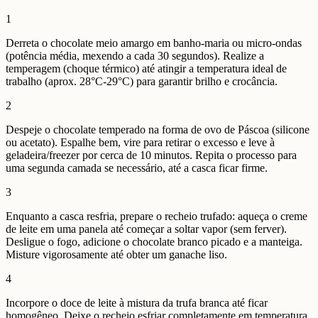
1
Derreta o chocolate meio amargo em banho-maria ou micro-ondas
(potência média, mexendo a cada 30 segundos). Realize a
temperagem (choque térmico) até atingir a temperatura ideal de
trabalho (aprox. 28°C-29°C) para garantir brilho e crocância.
2
Despeje o chocolate temperado na forma de ovo de Páscoa (silicone
ou acetato). Espalhe bem, vire para retirar o excesso e leve à
geladeira/freezer por cerca de 10 minutos. Repita o processo para
uma segunda camada se necessário, até a casca ficar firme.
3
Enquanto a casca resfria, prepare o recheio trufado: aqueça o creme
de leite em uma panela até começar a soltar vapor (sem ferver).
Desligue o fogo, adicione o chocolate branco picado e a manteiga.
Misture vigorosamente até obter um ganache liso.
4
Incorpore o doce de leite à mistura da trufa branca até ficar
homogêneo. Deixe o recheio esfriar completamente em temperatura