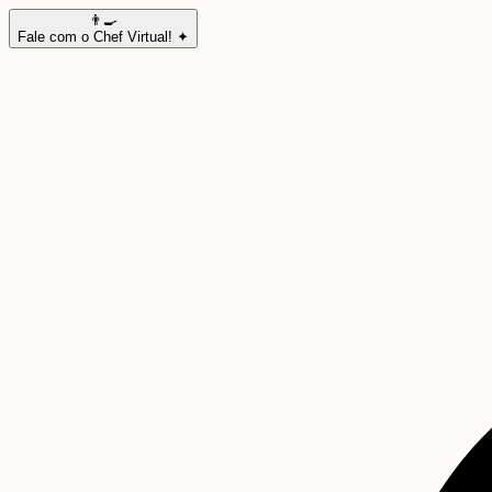
👨‍🍳
Fale com o Chef Virtual! ✦