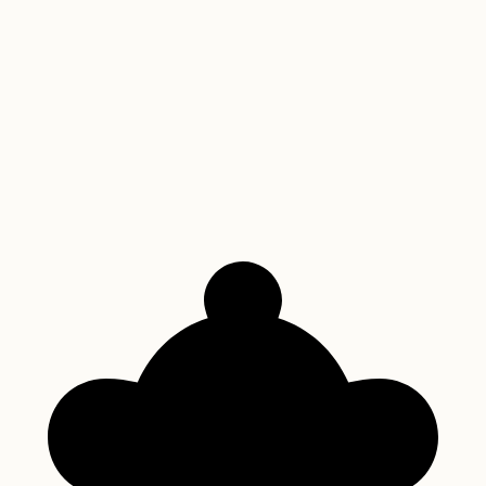
12
Receita de Torta Holandesa: O Segredo da
Sobremesa Irresistível
Descubra como fazer a autêntica Torta Holandesa, uma sobremesa
brasileira icônica que combina a crocância do biscoito, a leveza do
creme de baunilha e a sofisticação da ganache de chocolate.