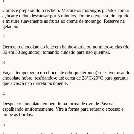
1
Comece preparando o recheio: Misture os morangos picados com o
açúcar e deixe descansar por 5 minutos. Drene o excesso de líquido
e misture suavemente as frutas ao creme de morango. Reserve na
geladeira.
2
Derreta o chocolate ao leite em banho-maria ou no micro-ondas (de
30 em 30 segundos), tomando cuidado para não queimar.
3
Faça a temperagem do chocolate (choque térmico) se estiver usando
chocolate nobre, resfriando-o até cerca de 28°C-29°C para garantir
que a casca não derreta facilmente.
4
Despeje o chocolate temperado na forma de ovo de Páscoa,
espalhando uniformemente. Vire a forma para retirar o excesso e
limpe as bordas.
5