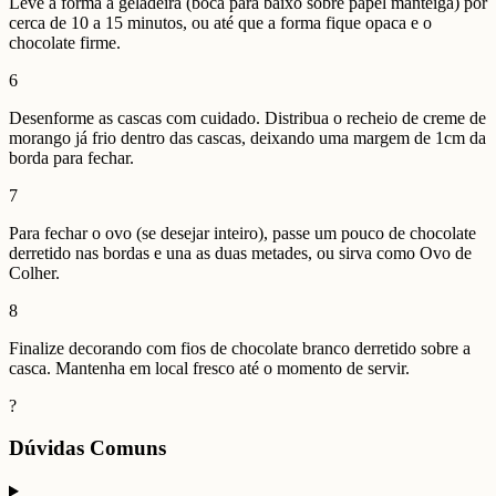
Leve a forma à geladeira (boca para baixo sobre papel manteiga) por
cerca de 10 a 15 minutos, ou até que a forma fique opaca e o
chocolate firme.
6
Desenforme as cascas com cuidado. Distribua o recheio de creme de
morango já frio dentro das cascas, deixando uma margem de 1cm da
borda para fechar.
7
Para fechar o ovo (se desejar inteiro), passe um pouco de chocolate
derretido nas bordas e una as duas metades, ou sirva como Ovo de
Colher.
8
Finalize decorando com fios de chocolate branco derretido sobre a
casca. Mantenha em local fresco até o momento de servir.
?
Dúvidas Comuns