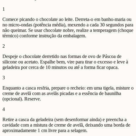
1
Comece picando o chocolate ao leite. Derreta-o em banho-maria ou
no micro-ondas (potência média), mexendo a cada 30 segundos para
não queimar. Se usar chocolate nobre, realize a temperagem (choque
térmico) conforme instrução da embalagem.
2
Despeje o chocolate derretido nas formas de ovo de Páscoa de
silicone ou acetato. Espalhe bem, vire para tirar o excesso e leve à
geladeira por cerca de 10 minutos ou até a forma ficar opaca.
3
Enquanto a casca resfria, prepare o recheio: em uma tigela, misture o
creme de avelã com as avelãs picadas e a essência de baunilha
(opcional). Reserve.
4
Retire a casca da geladeira (sem desenformar ainda) e preencha a
cavidade com a mistura de creme de avelã, deixando uma borda de
aproximadamente 1 cm livre para a selagem.