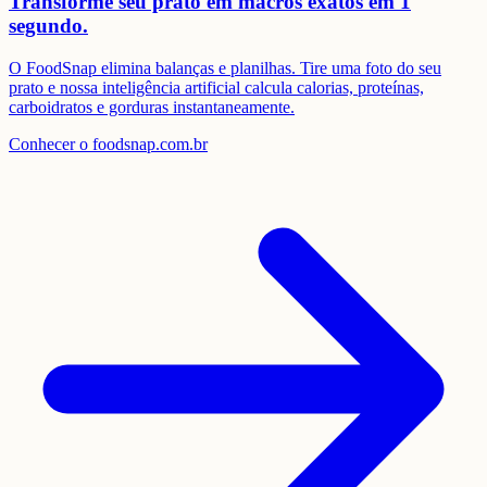
Transforme seu prato em
macros exatos em 1
segundo.
O FoodSnap elimina balanças e planilhas. Tire uma foto do seu
prato e nossa inteligência artificial calcula calorias, proteínas,
carboidratos e gorduras instantaneamente.
Conhecer o foodsnap.com.br