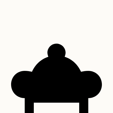
Receita de Torta Holandesa: O Segredo da
Sobremesa Irresistível
Descubra como fazer a autêntica Torta Holandesa, uma sobremesa
brasileira icônica que combina a crocância do biscoito, a leveza do
creme de baunilha e a sofisticação da ganache de chocolate.