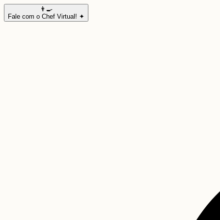
👨‍🍳
Fale com o Chef Virtual! ✦