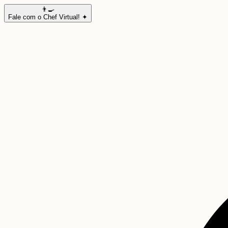
👨‍🍳
Fale com o Chef Virtual! ✦