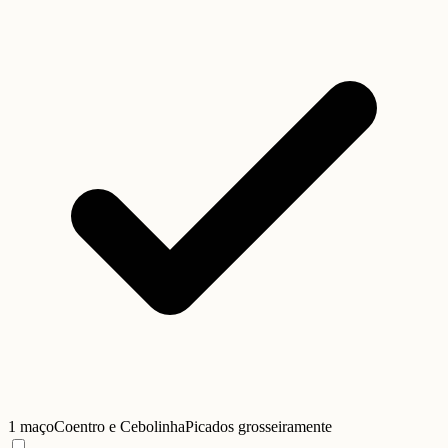
1 maço
Coentro e Cebolinha
Picados grosseiramente