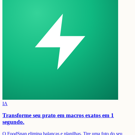
IA
Transforme seu prato em
macros exatos em 1
segundo.
O FoodSnap elimina balanças e planilhas. Tire uma foto do seu