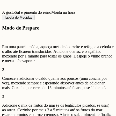
A gosto
Sal e pimenta do reino
Moída na hora
Tabela de Medidas
Modo de Preparo
1
Em uma panela média, aqueça metade do azeite e refogue a cebola e
o alho até ficarem translúcidos. Adicione o arroz e o açafrão,
mexendo por 1 minuto para tostar os grãos. Despeje o vinho branco
e mexa até evaporar.
2
Comece a adicionar o caldo quente aos poucos (uma concha por
vez), mexendo sempre e esperando absorver antes de adicionar
mais. Cozinhe por cerca de 15 minutos até ficar quase 'al dente'.
3
Adicione o mix de frutos do mar (e os tentáculos picados, se usar)
ao arroz. Cozinhe por mais 3 a 5 minutos até os frutos do mar
estarem prontos e o arroz cremoso. Ajuste o sal, a pimenta e finalize