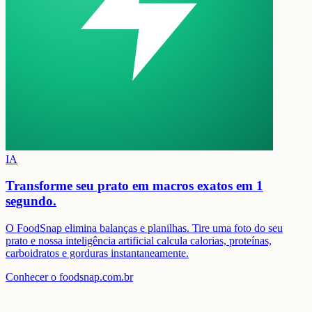
IA
Transforme seu prato em
macros exatos em 1
segundo.
O FoodSnap elimina balanças e planilhas. Tire uma foto do seu
prato e nossa inteligência artificial calcula calorias, proteínas,
carboidratos e gorduras instantaneamente.
Conhecer o foodsnap.com.br