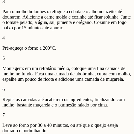
3
Para o molho bolonhesa: refogue a cebola e o alho no azeite até
dourarem. Adicione a carne moída e cozinhe até ficar soltinha. Junte
o tomate pelado, a água, sal, pimenta e orégano. Cozinhe em fogo
baixo por 15 minutos até apurar.
4
Pré-aqueça o forno a 200°C.
5
Montagem: em um refratário médio, coloque uma fina camada de
molho no fundo. Faça uma camada de abobrinha, cubra com molho,
espalhe um pouco de ricota e adicione uma camada de muçarela.
6
Repita as camadas até acabarem os ingredientes, finalizando com
molho, bastante muçarela e o parmesão ralado por cima.
7
Leve ao forno por 30 a 40 minutos, ou até que o queijo esteja
dourado e borbulhando.