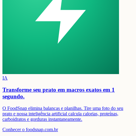
IA
Transforme seu prato em
macros exatos em 1
segundo.
O FoodSnap elimina balanças e planilhas. Tire uma foto do seu
prato e nossa inteligência artificial calcula calorias, proteínas,
carboidratos e gorduras instantaneamente.
Conhecer o foodsnap.com.br