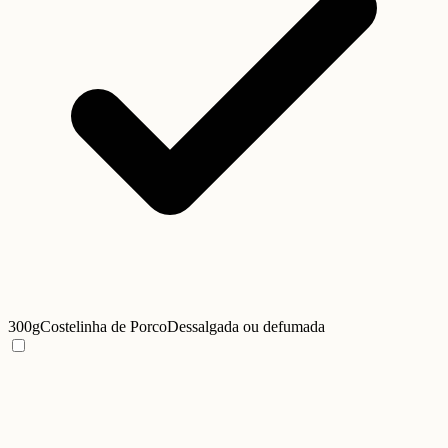
300g
Costelinha de Porco
Dessalgada ou defumada