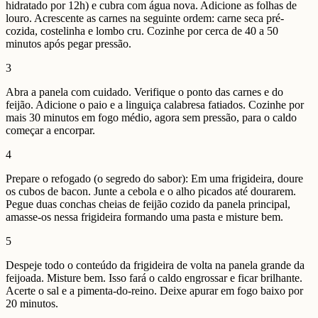
hidratado por 12h) e cubra com água nova. Adicione as folhas de
louro. Acrescente as carnes na seguinte ordem: carne seca pré-
cozida, costelinha e lombo cru. Cozinhe por cerca de 40 a 50
minutos após pegar pressão.
3
Abra a panela com cuidado. Verifique o ponto das carnes e do
feijão. Adicione o paio e a linguiça calabresa fatiados. Cozinhe por
mais 30 minutos em fogo médio, agora sem pressão, para o caldo
começar a encorpar.
4
Prepare o refogado (o segredo do sabor): Em uma frigideira, doure
os cubos de bacon. Junte a cebola e o alho picados até dourarem.
Pegue duas conchas cheias de feijão cozido da panela principal,
amasse-os nessa frigideira formando uma pasta e misture bem.
5
Despeje todo o conteúdo da frigideira de volta na panela grande da
feijoada. Misture bem. Isso fará o caldo engrossar e ficar brilhante.
Acerte o sal e a pimenta-do-reino. Deixe apurar em fogo baixo por
20 minutos.