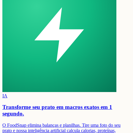
IA
Transforme seu prato em
macros exatos em 1
segundo.
O FoodSnap elimina balanças e planilhas. Tire uma foto do seu
prato e nossa inteligência artificial calcula calorias, proteínas,