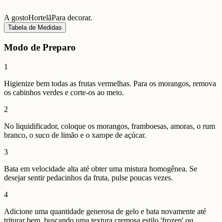
A gosto
Hortelã
Para decorar.
Tabela de Medidas
Modo de Preparo
1
Higienize bem todas as frutas vermelhas. Para os morangos, remova
os cabinhos verdes e corte-os ao meio.
2
No liquidificador, coloque os morangos, framboesas, amoras, o rum
branco, o suco de limão e o xarope de açúcar.
3
Bata em velocidade alta até obter uma mistura homogênea. Se
desejar sentir pedacinhos da fruta, pulse poucas vezes.
4
Adicione uma quantidade generosa de gelo e bata novamente até
triturar bem, buscando uma textura cremosa estilo 'frozen' ou