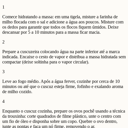
1
Comece hidratando a massa: em uma tigela, misture a farinha de
milho flocada com o sal e adicione a água aos poucos. Misture com
os dedos para garantir que todos os flocos fiquem úmidos. Deixe
descansar por 5 a 10 minutos para a massa ficar macia.
2
Prepare a cuscuzeira colocando água na parte inferior até a marca
indicada. Encaixe o cesto de vapor e distribua a massa hidratada sem
compactar (deixe soltinha para o vapor circular).
3
Leve ao fogo médio. Após a água ferver, cozinhe por cerca de 10
minutos ou até que o cuscuz esteja firme, fofinho e exalando aroma
de milho cozido.
4
Enquanto o cuscuz cozinha, prepare os ovos pochê usando a técnica
da trouxinha: corte quadrados de filme plástico, unte o centro com
um fio de óleo e disponha sobre um copo. Quebre o ovo dentro,
junte as pontas e faça um nó firme, removendo o ar.