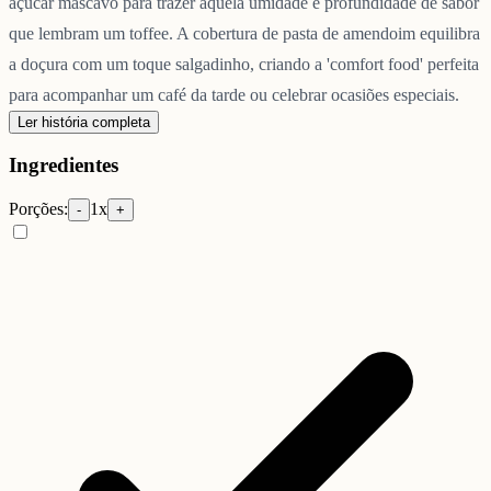
açúcar mascavo para trazer aquela umidade e profundidade de sabor
que lembram um toffee. A cobertura de pasta de amendoim equilibra
a doçura com um toque salgadinho, criando a 'comfort food' perfeita
para acompanhar um café da tarde ou celebrar ocasiões especiais.
Ler história completa
Ingredientes
Porções:
1
x
-
+