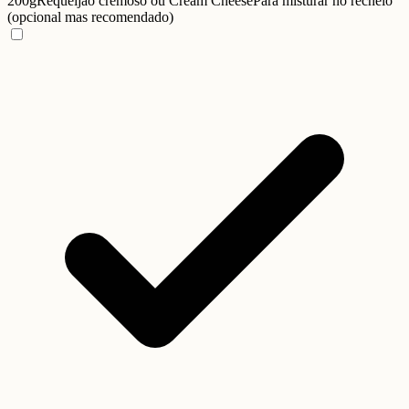
200g
Requeijão cremoso ou Cream Cheese
Para misturar no recheio
(opcional mas recomendado)