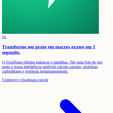
IA
Transforme seu prato em
macros exatos em 1
segundo.
O FoodSnap elimina balanças e planilhas. Tire uma foto do seu
prato e nossa inteligência artificial calcula calorias, proteínas,
carboidratos e gorduras instantaneamente.
Conhecer o foodsnap.com.br