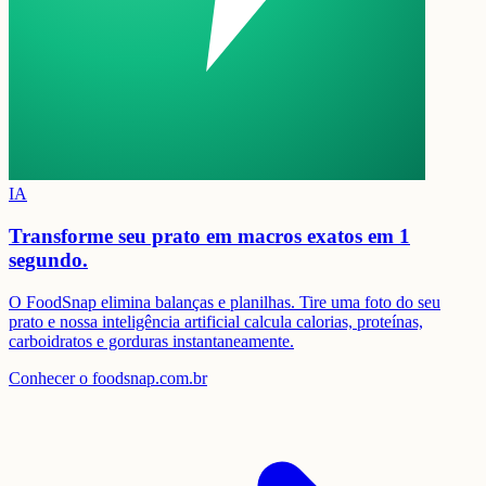
IA
Transforme seu prato em
macros exatos em 1
segundo.
O FoodSnap elimina balanças e planilhas. Tire uma foto do seu
prato e nossa inteligência artificial calcula calorias, proteínas,
carboidratos e gorduras instantaneamente.
Conhecer o foodsnap.com.br