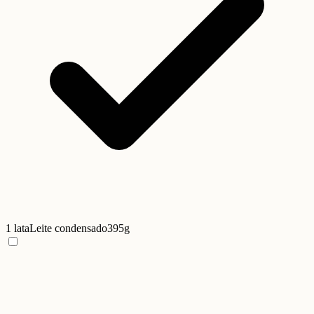
1 lata
Leite condensado
395g