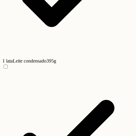
1 lata
Leite condensado
395g