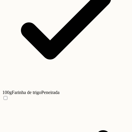
100g
Farinha de trigo
Peneirada