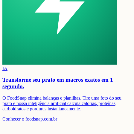
IA
Transforme seu prato em
macros exatos em 1
segundo.
O FoodSnap elimina balanças e planilhas. Tire uma foto do seu
prato e nossa inteligência artificial calcula calorias, proteínas,
carboidratos e gorduras instantaneamente.
Conhecer o foodsnap.com.br