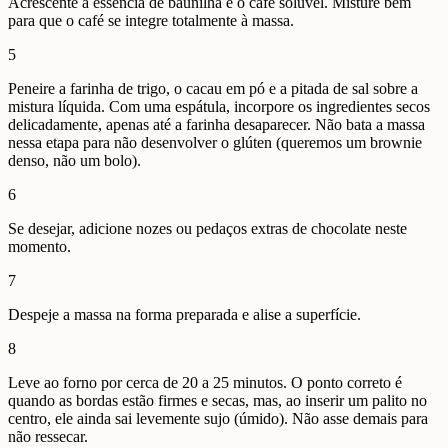
Acrescente a essência de baunilha e o café solúvel. Misture bem
para que o café se integre totalmente à massa.
5
Peneire a farinha de trigo, o cacau em pó e a pitada de sal sobre a
mistura líquida. Com uma espátula, incorpore os ingredientes secos
delicadamente, apenas até a farinha desaparecer. Não bata a massa
nessa etapa para não desenvolver o glúten (queremos um brownie
denso, não um bolo).
6
Se desejar, adicione nozes ou pedaços extras de chocolate neste
momento.
7
Despeje a massa na forma preparada e alise a superfície.
8
Leve ao forno por cerca de 20 a 25 minutos. O ponto correto é
quando as bordas estão firmes e secas, mas, ao inserir um palito no
centro, ele ainda sai levemente sujo (úmido). Não asse demais para
não ressecar.