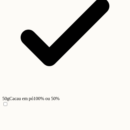
50g
Cacau em pó
100% ou 50%