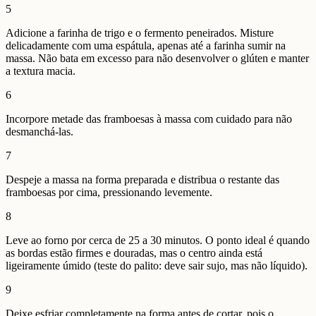
5
Adicione a farinha de trigo e o fermento peneirados. Misture
delicadamente com uma espátula, apenas até a farinha sumir na
massa. Não bata em excesso para não desenvolver o glúten e manter
a textura macia.
6
Incorpore metade das framboesas à massa com cuidado para não
desmanchá-las.
7
Despeje a massa na forma preparada e distribua o restante das
framboesas por cima, pressionando levemente.
8
Leve ao forno por cerca de 25 a 30 minutos. O ponto ideal é quando
as bordas estão firmes e douradas, mas o centro ainda está
ligeiramente úmido (teste do palito: deve sair sujo, mas não líquido).
9
Deixe esfriar completamente na forma antes de cortar, pois o