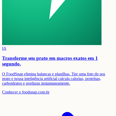
IA
Transforme seu prato em
macros exatos em 1
segundo.
O FoodSnap elimina balanças e planilhas. Tire uma foto do seu
prato e nossa inteligência artificial calcula calorias, proteínas,
carboidratos e gorduras instantaneamente.
Conhecer o foodsnap.com.br