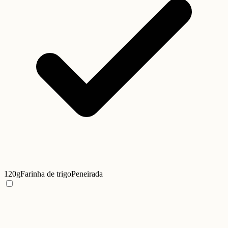
120g
Farinha de trigo
Peneirada