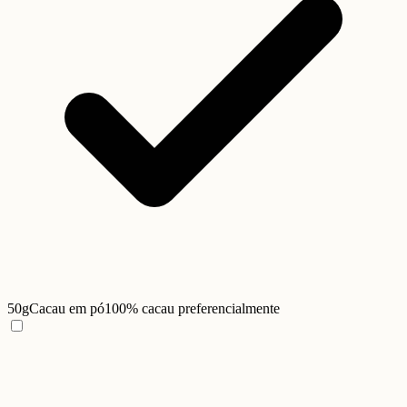
50g
Cacau em pó
100% cacau preferencialmente