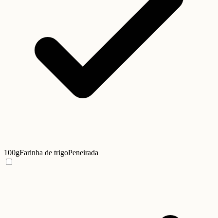
100g
Farinha de trigo
Peneirada