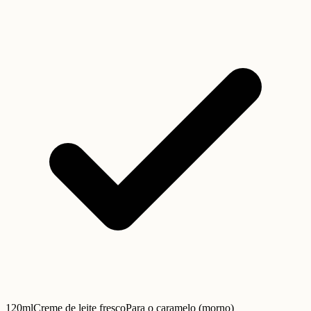
120ml
Creme de leite fresco
Para o caramelo (morno)