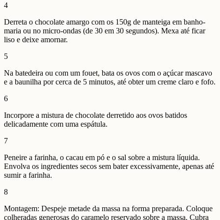
4
Derreta o chocolate amargo com os 150g de manteiga em banho-
maria ou no micro-ondas (de 30 em 30 segundos). Mexa até ficar
liso e deixe amornar.
5
Na batedeira ou com um fouet, bata os ovos com o açúcar mascavo
e a baunilha por cerca de 5 minutos, até obter um creme claro e fofo.
6
Incorpore a mistura de chocolate derretido aos ovos batidos
delicadamente com uma espátula.
7
Peneire a farinha, o cacau em pó e o sal sobre a mistura líquida.
Envolva os ingredientes secos sem bater excessivamente, apenas até
sumir a farinha.
8
Montagem: Despeje metade da massa na forma preparada. Coloque
colheradas generosas do caramelo reservado sobre a massa. Cubra