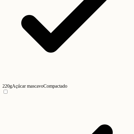
220g
Açúcar mascavo
Compactado