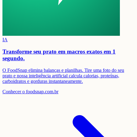
IA
Transforme seu prato em
macros exatos em 1
segundo.
O FoodSnap elimina balanças e planilhas. Tire uma foto do seu
prato e nossa inteligência artificial calcula calorias, proteínas,
carboidratos e gorduras instantaneamente.
Conhecer o foodsnap.com.br