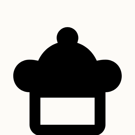
Descubra como fazer a autêntica Torta Holandesa, uma sobremesa
brasileira icônica que combina a crocância do biscoito, a leveza do
creme de baunilha e a sofisticação da ganache de chocolate.