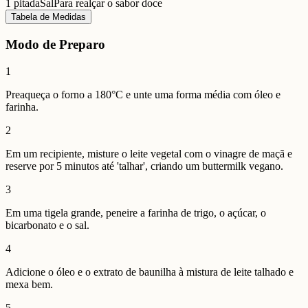
1 pitada
Sal
Para realçar o sabor doce
Tabela de Medidas
Modo de Preparo
1
Preaqueça o forno a 180°C e unte uma forma média com óleo e
farinha.
2
Em um recipiente, misture o leite vegetal com o vinagre de maçã e
reserve por 5 minutos até 'talhar', criando um buttermilk vegano.
3
Em uma tigela grande, peneire a farinha de trigo, o açúcar, o
bicarbonato e o sal.
4
Adicione o óleo e o extrato de baunilha à mistura de leite talhado e
mexa bem.
5