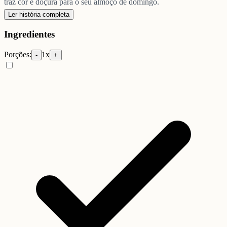
traz cor e doçura para o seu almoço de domingo.
Ler história completa
Ingredientes
Porções:
1
x
-
+