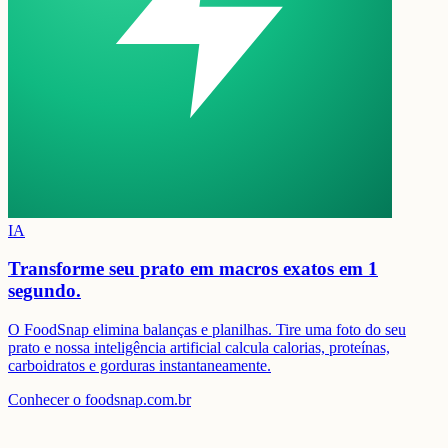
IA
Transforme seu prato em
macros exatos em 1
segundo.
O FoodSnap elimina balanças e planilhas. Tire uma foto do seu
prato e nossa inteligência artificial calcula calorias, proteínas,
carboidratos e gorduras instantaneamente.
Conhecer o foodsnap.com.br