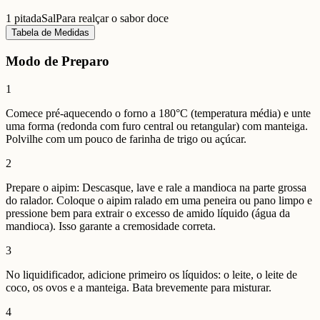
1 pitada
Sal
Para realçar o sabor doce
Tabela de Medidas
Modo de Preparo
1
Comece pré-aquecendo o forno a 180°C (temperatura média) e unte
uma forma (redonda com furo central ou retangular) com manteiga.
Polvilhe com um pouco de farinha de trigo ou açúcar.
2
Prepare o aipim: Descasque, lave e rale a mandioca na parte grossa
do ralador. Coloque o aipim ralado em uma peneira ou pano limpo e
pressione bem para extrair o excesso de amido líquido (água da
mandioca). Isso garante a cremosidade correta.
3
No liquidificador, adicione primeiro os líquidos: o leite, o leite de
coco, os ovos e a manteiga. Bata brevemente para misturar.
4