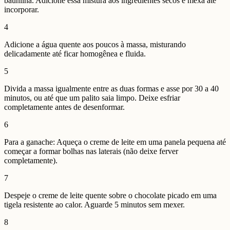
baunilha. Adicione essa mistura aos ingredientes secos e mexa até
incorporar.
4
Adicione a água quente aos poucos à massa, misturando
delicadamente até ficar homogênea e fluida.
5
Divida a massa igualmente entre as duas formas e asse por 30 a 40
minutos, ou até que um palito saia limpo. Deixe esfriar
completamente antes de desenformar.
6
Para a ganache: Aqueça o creme de leite em uma panela pequena até
começar a formar bolhas nas laterais (não deixe ferver
completamente).
7
Despeje o creme de leite quente sobre o chocolate picado em uma
tigela resistente ao calor. Aguarde 5 minutos sem mexer.
8