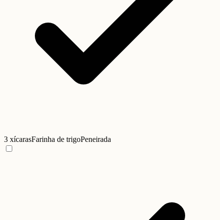
3 xícaras
Farinha de trigo
Peneirada