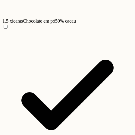
1.5 xícaras
Chocolate em pó
50% cacau