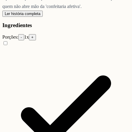
quem não abre mão da 'confeitaria afetiva'.
Ler história completa
Ingredientes
Porções:
1
x
-
+