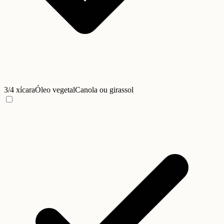
3/4 xícara
Óleo vegetal
Canola ou girassol