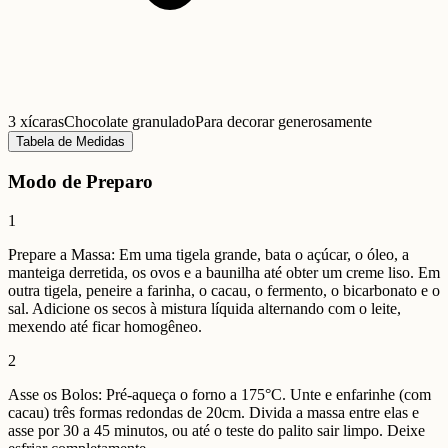
3 xícaras
Chocolate granulado
Para decorar generosamente
Tabela de Medidas
Modo de Preparo
1
Prepare a Massa: Em uma tigela grande, bata o açúcar, o óleo, a
manteiga derretida, os ovos e a baunilha até obter um creme liso. Em
outra tigela, peneire a farinha, o cacau, o fermento, o bicarbonato e o
sal. Adicione os secos à mistura líquida alternando com o leite,
mexendo até ficar homogêneo.
2
Asse os Bolos: Pré-aqueça o forno a 175°C. Unte e enfarinhe (com
cacau) três formas redondas de 20cm. Divida a massa entre elas e
asse por 30 a 45 minutos, ou até o teste do palito sair limpo. Deixe