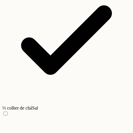
½ colher de chá
Sal