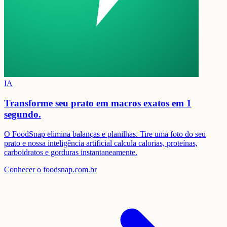
IA
Transforme seu prato em
macros exatos em 1
segundo.
O FoodSnap elimina balanças e planilhas. Tire uma foto do seu
prato e nossa inteligência artificial calcula calorias, proteínas,
carboidratos e gorduras instantaneamente.
Conhecer o foodsnap.com.br