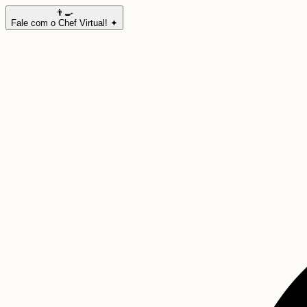
👨‍🍳
Fale com o Chef Virtual! ✦