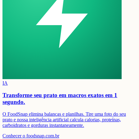
IA
Transforme seu prato em
macros exatos em 1
segundo.
O FoodSnap elimina balanças e planilhas. Tire uma foto do seu
prato e nossa inteligência artificial calcula calorias, proteínas,
carboidratos e gorduras instantaneamente.
Conhecer o foodsnap.com.br