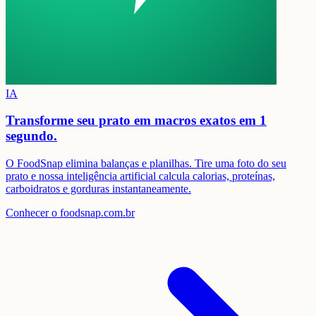
IA
Transforme seu prato em
macros exatos em 1
segundo.
O FoodSnap elimina balanças e planilhas. Tire uma foto do seu
prato e nossa inteligência artificial calcula calorias, proteínas,
carboidratos e gorduras instantaneamente.
Conhecer o foodsnap.com.br