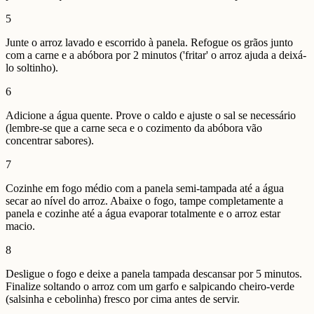
5
Junte o arroz lavado e escorrido à panela. Refogue os grãos junto
com a carne e a abóbora por 2 minutos ('fritar' o arroz ajuda a deixá-
lo soltinho).
6
Adicione a água quente. Prove o caldo e ajuste o sal se necessário
(lembre-se que a carne seca e o cozimento da abóbora vão
concentrar sabores).
7
Cozinhe em fogo médio com a panela semi-tampada até a água
secar ao nível do arroz. Abaixe o fogo, tampe completamente a
panela e cozinhe até a água evaporar totalmente e o arroz estar
macio.
8
Desligue o fogo e deixe a panela tampada descansar por 5 minutos.
Finalize soltando o arroz com um garfo e salpicando cheiro-verde
(salsinha e cebolinha) fresco por cima antes de servir.